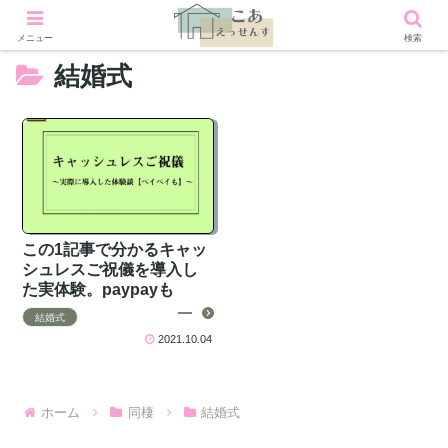
メニュー
検索
結婚式
この1記事で分かるキャッ
シュレスご祝儀を導入し
た実体験。paypayも
結婚式
2021.10.04
ホーム
同棲
結婚式