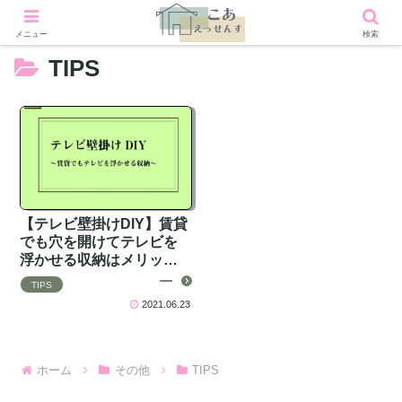
メニュー
検索
TIPS
【テレビ壁掛けDIY】賃貸
でも穴を開けてテレビを
浮かせる収納はメリット
だらけ
TIPS
2021.06.23
ホーム
その他
TIPS