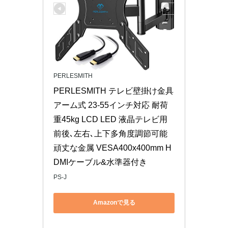
PERLESMITH
PERLESMITH テレビ壁掛け金具 
アーム式 23-55インチ対応 耐荷
重45kg LCD LED 液晶テレビ用 
前後､左右､上下多角度調節可能 
頑丈な金属 VESA400x400mm H
DMIケーブル&水準器付き
PS-J
Amazonで見る