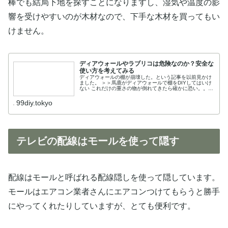
棒でも結局下地を探すことになりますし、湿気や温度の影
響を受けやすいのが木材なので、下手な木材を買ってもい
けません。
ディアウォールやラブリコは危険なのか？安全な
使い方を考えてみる
ディアウォールの棚が崩壊した。という記事を以前見かけ
ました。 ＞＞馬鹿がディアウォールで棚をDIYしてはいけ
ない これだけの重さの物が倒れてきたら確かに恐い。。。
しかしながら、僕はいままで10回ぐらいディアウォールと
ラ...
99diy.tokyo
テレビの配線はモールを使って隠す
配線はモールと呼ばれる配線隠しを使って隠しています。
モールはエアコン業者さんにエアコンつけてもらうと勝手
にやってくれたりしていますが、とても便利です。