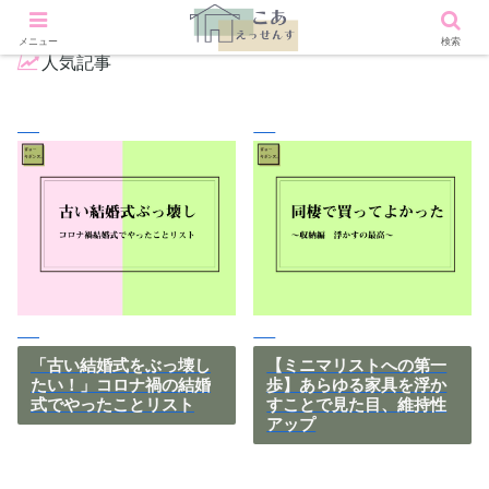
メニュー
検索
人気記事
「古い結婚式をぶっ壊し
【ミニマリストへの第一
たい！」コロナ禍の結婚
歩】あらゆる家具を浮か
式でやったことリスト
すことで見た目、維持性
アップ