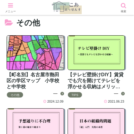
メニュー
検索
その他
【町名別】名古屋市熱田
【テレビ壁掛けDIY】賃貸
区の学区マップ 小学校
でも穴を開けてテレビを
と中学校
浮かせる収納はメリット
だらけ
その他
TIPS
2024.12.09
2021.06.23