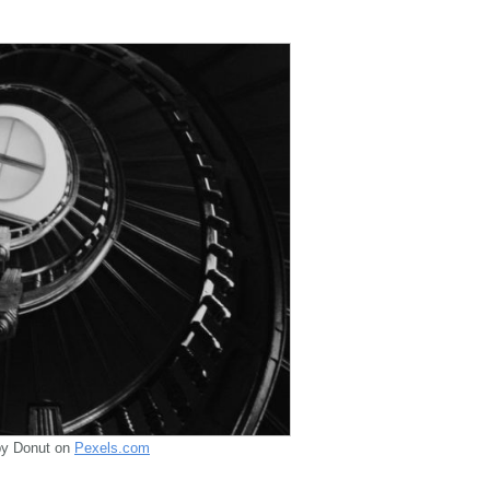
py Donut on
Pexels.com