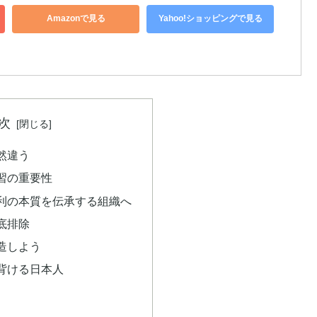
Amazonで見る
Yahoo!ショッピングで見る
次
然違う
習の重要性
利の本質を伝承する組織へ
底排除
造しよう
背ける日本人