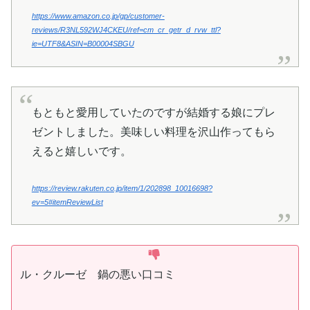
https://www.amazon.co.jp/gp/customer-
reviews/R3NL592WJ4CKEU/ref=cm_cr_getr_d_rvw_ttl?
ie=UTF8&ASIN=B00004SBGU
もともと愛用していたのですが結婚する娘にプレ
ゼントしました。美味しい料理を沢山作ってもら
えると嬉しいです。
https://review.rakuten.co.jp/item/1/202898_10016698?
ev=5#itemReviewList
ル・クルーゼ 鍋の悪い口コミ