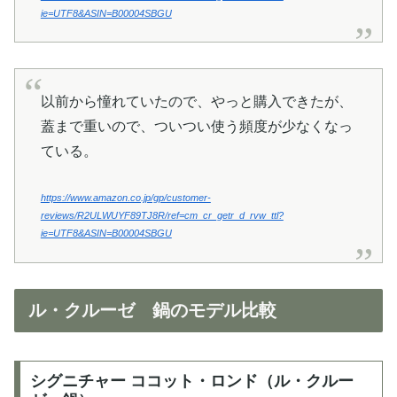
ie=UTF8&ASIN=B00004SBGU
以前から憧れていたので、やっと購入できたが、
蓋まで重いので、ついつい使う頻度が少なくなっ
ている。
https://www.amazon.co.jp/gp/customer-
reviews/R2ULWUYF89TJ8R/ref=cm_cr_getr_d_rvw_ttl?
ie=UTF8&ASIN=B00004SBGU
ル・クルーゼ 鍋のモデル比較
シグニチャー ココット・ロンド（ル・クルー