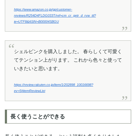
https://www.amazon.co.jp/gp/customer-
reviews/R254D4FLDG033T/ref=cm_cr_getr_d_rvw_ttl?
ie=UTF8&ASIN=B00004SBGU
シェルピンクを購入しました。 春らしくて可愛く
てテンション上がります。 これから色々と使って
いきたいと思います。
https://review.rakuten.co.jp/item/1/202898_10016698?
ev=5#itemReviewList
長く使うことができる