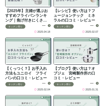
【2025年】主婦が選ぶお
【レシピ】使い方は？フ
すすめフライパンランキ
ュージョンテック ミネ
ング｜焦げ付きにくさ・
ラルの口コミ・レビュー
軽さ・おしゃれ重視で徹
キッチン周り
キッチン周り
底比較
2025.04.18
2025.02.07
【くっつく？】お手入れ
【ブログ】使い方は？オ
方法もユニロイ フライ
ブジェ 宮崎製作所の口
パンの口コミ・レビュー
コミ・レビュー
キッチン周り
キッチン周り
2025.02.04
2025.01.31