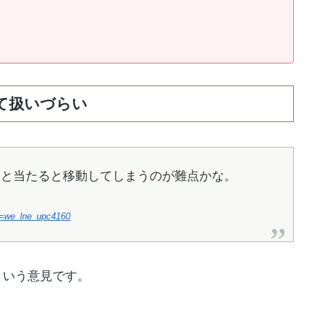
て扱いづらい
っと当たると移動してしまうのが難点かな。
id=we_lne_upc4160
という意見です。