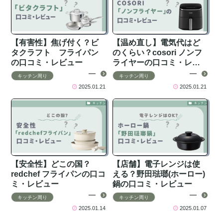
【有害性】焦げ付く？ビ
【温め直し】電気代はど
タクラフト フライパン
のくらい？cosori ノンフ
の口コミ・レビュー
ライヤーの口コミ・レビ
ュー
キッチン周り
キッチン周り
2025.01.21
2025.01.21
【安全性】どこの国？
【店舗】電子レンジは使
redchef フライパンの口コ
える？野田琺瑯(ホーロー)
ミ・レビュー
鍋の口コミ・レビュー
キッチン周り
キッチン周り
2025.01.14
2025.01.07