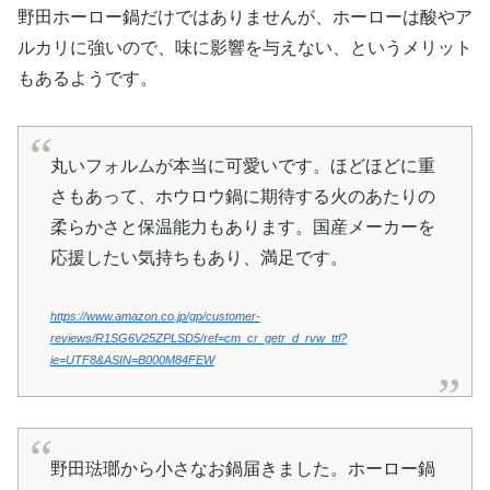
野田ホーロー鍋だけではありませんが、ホーローは酸やア
ルカリに強いので、味に影響を与えない、というメリット
もあるようです。
丸いフォルムが本当に可愛いです。ほどほどに重
さもあって、ホウロウ鍋に期待する火のあたりの
柔らかさと保温能力もあります。国産メーカーを
応援したい気持ちもあり、満足です。
https://www.amazon.co.jp/gp/customer-
reviews/R1SG6V25ZPLSD5/ref=cm_cr_getr_d_rvw_ttl?
ie=UTF8&ASIN=B000M84FEW
野田琺瑯から小さなお鍋届きました。ホーロー鍋