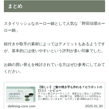
まとめ
スタイリッシュなホーロー鍋として人気な「野田琺瑯ホー
ロー鍋」
錆付きや取手の素材によってはデメリットもあるようです
が、基本的には使いやすいという評判が多い印象でした。
お鍋の買い替えを検討されている方はぜひ参考にしてみて
ください。
【怪しい】ご飯や焼き芋も作れる？セラポットの
口コミ・レビュー
テフロン加工やコーティング、塗装もなく安心！と評判の
高い「セラポット」本記事では、実際の口コミや評判をも
とに解説していきます。セラポット鍋 深鍋のみ!(フタは別
売) 4色 セラポット セット各4色 送料無料 日本製 料理 鍋
空焚鍋 土鍋 ...
defining-core.com
2025.01.30