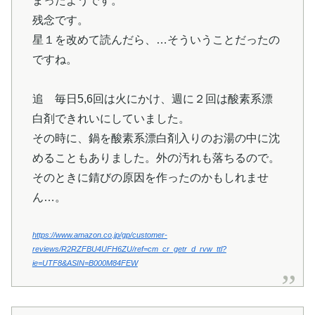
まったようです。
残念です。
星１を改めて読んだら、…そういうことだったの
ですね。
追 毎日5,6回は火にかけ、週に２回は酸素系漂
白剤できれいにしていました。
その時に、鍋を酸素系漂白剤入りのお湯の中に沈
めることもありました。外の汚れも落ちるので。
そのときに錆びの原因を作ったのかもしれませ
ん…。
https://www.amazon.co.jp/gp/customer-
reviews/R2RZFBU4UFH6ZU/ref=cm_cr_getr_d_rvw_ttl?
ie=UTF8&ASIN=B000M84FEW