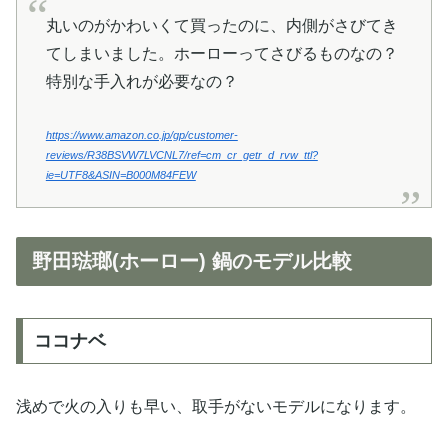
丸いのがかわいくて買ったのに、内側がさびてき
てしまいました。ホーローってさびるものなの？
特別な手入れが必要なの？
https://www.amazon.co.jp/gp/customer-
reviews/R38BSVW7LVCNL7/ref=cm_cr_getr_d_rvw_ttl?
ie=UTF8&ASIN=B000M84FEW
野田琺瑯(ホーロー) 鍋のモデル比較
ココナベ
浅めで火の入りも早い、取手がないモデルになります。