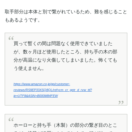
取手部分は本体と別で繋がれているため、難を感じること
もあるようです。
買って暫くの間は問題なく使用できていました
が、数ヶ月ほど使用したところ、持ち手の木の部
分が高温になり火傷してしまいました。怖くても
う使えません。
https://www.amazon.co.jp/gp/customer-
reviews/RS9EP33XSQ8QL/ref=cm_cr_getr_d_rvw_ttl?
ie=UTF8&ASIN=B000M84FEW
ホーローと持ち手（木製）の部分の繋ぎ目のとこ