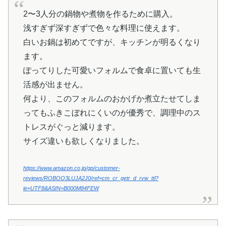
2〜3人分の鍋物や煮物を作るために購入。
浅すぎず深すぎずで色々な料理に使えます。
白いお鍋は初めてですが、キッチンが明るくなり
ます。
ぽってりした可愛いフォルムで食卓に置いても生
活感が出ません。
何より、このフォルムのおかげか煮立たせてしま
ってもふきこぼれにくいのが優秀で、調理中のス
トレスがぐっと減ります。
サイズ違いも欲しくなりました。
https://www.amazon.co.jp/gp/customer-
reviews/ROBOO3LUJA2J0/ref=cm_cr_getr_d_rvw_ttl?
ie=UTF8&ASIN=B000M84FEW