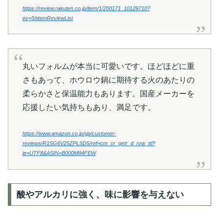
https://review.rakuten.co.jp/item/1/200171_10129710?
ev=5#itemReviewList
丸いフォルムが本当に可愛いです。ほどほどに重
さもあって、ホウロウ鍋に期待する火のあたりの
柔らかさと保温能力もあります。国産メーカーを
応援したい気持ちもあり、満足です。
https://www.amazon.co.jp/gp/customer-
reviews/R1SG6V25ZPLSD5/ref=cm_cr_getr_d_rvw_ttl?
ie=UTF8&ASIN=B000M84FEW
酸やアルカリに強く、味に影響を与えない