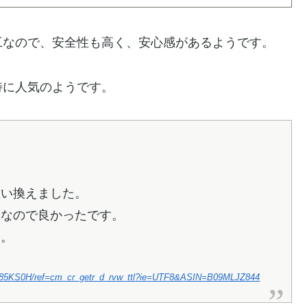
工なので、安全性も高く、安心感があるようです。
特に人気のようです。
買い換えました。
単なので良かったです。
ん。
J285KS0H/ref=cm_cr_getr_d_rvw_ttl?ie=UTF8&ASIN=B09MLJZ844