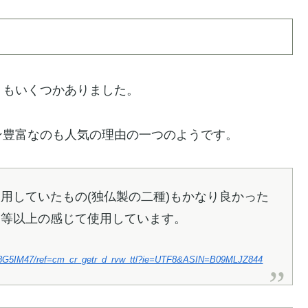
ミもいくつかありました。
ン豊富なのも人気の理由の一つのようです。
用していたもの(独仏製の二種)もかなり良かった
同等以上の感じて使用しています。
AD8G5IM47/ref=cm_cr_getr_d_rvw_ttl?ie=UTF8&ASIN=B09MLJZ844