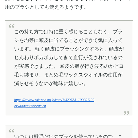
用のブラシとしても使えるようです。
この持ち方では特に重く感じることもなく、ブラ
シを均等に頭皮に当てることができて気に入って
います。 軽く頭皮にブラッシングすると、頭皮が
じんわりポカポカしてきて血行が促されているの
が実感できました。 頭皮の脂が行き渡るのかピヨ
毛も纏まり、まとめ毛ワックスやオイルの使用が
減らせそうなのが地味に嬉しい。
https://review.rakuten.co.jp/item/1/320753_10000112?
ev=4#itemReviewList
いつもは獣毛だけのブラシを使っているので、こ