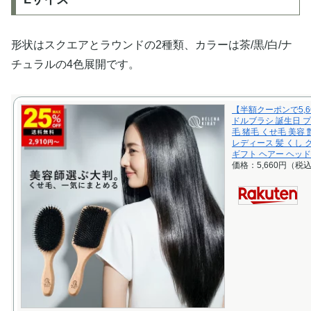
形状はスクエアとラウンドの2種類、カラーは茶/黒/白/ナ
チュラルの4色展開です。
【半額クーポンで5,66
ドルブラシ 誕生日 プ
毛 猪毛 くせ毛 美容
レディース 髪 くし 
ギフト ヘアー ヘッド
価格：5,660円（税