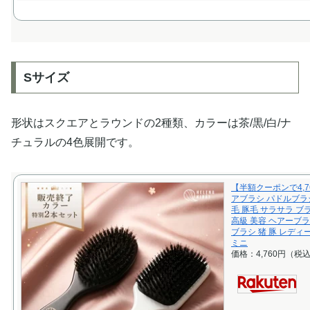
Sサイズ
形状はスクエアとラウンドの2種類、カラーは茶/黒/白/ナ
チュラルの4色展開です。
【半額クーポンで4,7
アブラシ パドルブラ
毛 豚毛 サラサラ ブラ
高級 美容 ヘアーブラ
ブラシ 猪 豚 レディ
ミニ
価格：4,760円（税