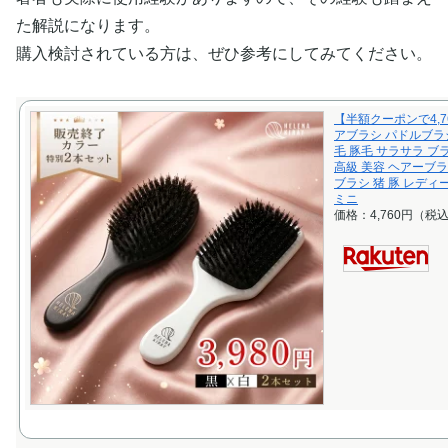
た解説になります。
購入検討されている方は、ぜひ参考にしてみてください。
【半額クーポンで4,7
アブラシ パドルブラ
毛 豚毛 サラサラ ブラ
高級 美容 ヘアーブラ
ブラシ 猪 豚 レディ
ミニ
価格：4,760円（税