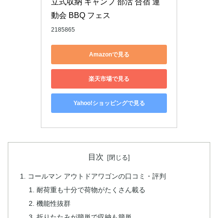
立式収納 キャンプ 部活 合宿 運
動会 BBQ フェス
2185865
Amazonで見る
楽天市場で見る
Yahoo!ショッピングで見る
目次
コールマン アウトドアワゴンの口コミ・評判
耐荷重も十分で荷物がたくさん載る
機能性抜群
折りたたみが簡単で収納も簡単