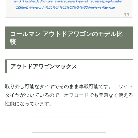
ie=UTF8&filterByStar=five_star&reviewerType=all_reviews&pageNumber
=1&filterByKeyword=%E5%8F%8E%E7%B4%8D#reviews-filter-bar
コールマン アウトドアワゴンのモデル比
較
アウトドアワゴンマックス
取り外し可能なタイヤでそのまま車載可能です。 ワイド
タイヤがついているので、オフロードでも問題なく使える
性能になっています。