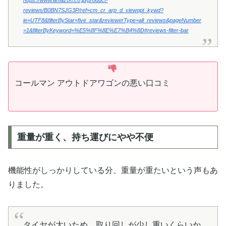
reviews/B0BN7SJG3P/ref=cm_cr_arp_d_viewopt_kywd?
ie=UTF8&filterByStar=five_star&reviewerType=all_reviews&pageNumber
=1&filterByKeyword=%E5%8F%8E%E7%B4%8D#reviews-filter-bar
コールマン アウトドアワゴンの悪い口コミ
重量が重く、持ち運びにやや不便
機能性がしっかりしている分、重量が重たいという声もあ
りました。
タイヤが太いため、取り回しが少し重いくらいか