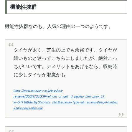
機能性抜群
機能性抜群なのも、人気の理由の一つのようです。
タイヤが太く、芝生の上でも余裕です。タイヤが
細いものと迷ってこちらにしましたが、絶対こっ
ちがいいです。デメリットをあげるなら、収納時
に少しタイヤが邪魔かも
https://www.amazon.co.jp/product-
reviews/B0BN7SJG3P/ref=cm_cr_getr_d_paging_btm_prev_1?
ie=UTF8&filterByStar=five_star&reviewerType=all_reviews&pageNumber
=1#reviews-filter-bar