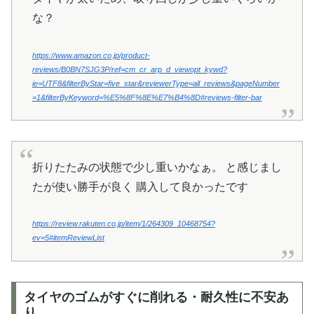
な？
https://www.amazon.co.jp/product-
reviews/B0BN7SJG3P/ref=cm_cr_arp_d_viewopt_kywd?
ie=UTF8&filterByStar=five_star&reviewerType=all_reviews&pageNumber
=1&filterByKeyword=%E5%8F%8E%E7%B4%8D#reviews-filter-bar
折りたたみの状態で少し重いかなぁ。 と感じまし
たが使い勝手が良く 購入して良かったです
https://review.rakuten.co.jp/item/1/264309_10468754?
ev=5#itemReviewList
タイヤのゴムがすぐに削れる・耐久性に不安あ
り