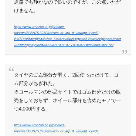
通路でも静かなので良いのですが、この点いただ
けません。
https://www.amazon.co.jp/product-
reviews/B0BN7SJG3P/ref=cm_cr_arp_d_viewopt_kywd?
ie=UTF8&filterByStar=five_star&reviewerType=all_reviews&pageNumber
=1&filterByKeyword=%E5%8F%8E%E7%B4%8D#reviews-filter-bar
タイヤのゴム部分が弱く、2回使っただけで、ゴ
ム部分がちぎれた。
※コールマンの部品サイトではゴム部分だけの販
売をしておらず、ホイール部分も含めたモノで一
つ4,000円する。
https://www.amazon.co.jp/product-
reviews/B0BN7SJG3P/ref=cm_cr_arp_d_viewopt_kywd?