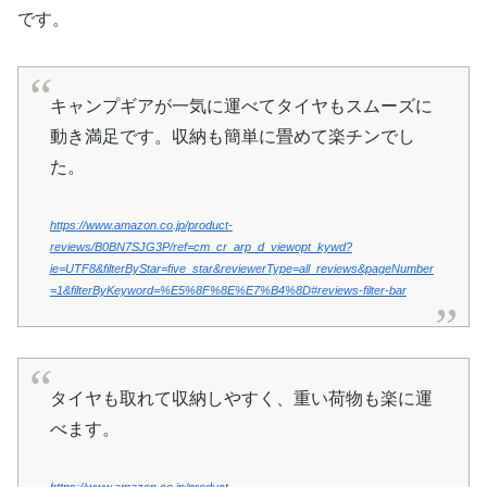
です。
キャンプギアが一気に運べてタイヤもスムーズに
動き満足です。収納も簡単に畳めて楽チンでし
た。
https://www.amazon.co.jp/product-
reviews/B0BN7SJG3P/ref=cm_cr_arp_d_viewopt_kywd?
ie=UTF8&filterByStar=five_star&reviewerType=all_reviews&pageNumber
=1&filterByKeyword=%E5%8F%8E%E7%B4%8D#reviews-filter-bar
タイヤも取れて収納しやすく、重い荷物も楽に運
べます。
https://www.amazon.co.jp/product-