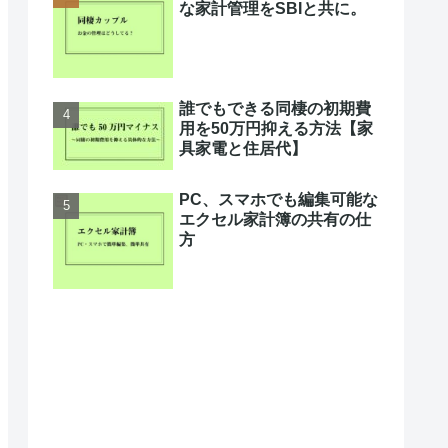
な家計管理をSBIと共に。
誰でもできる同棲の初期費
用を50万円抑える方法【家
具家電と住居代】
PC、スマホでも編集可能な
エクセル家計簿の共有の仕
方