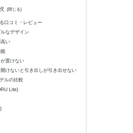
次
る口コミ・レビュー
プルなデザイン
が高い
機能
ジが置けない
り開けないと引き出しが引き出せない
デルの比較
U Lite)
)