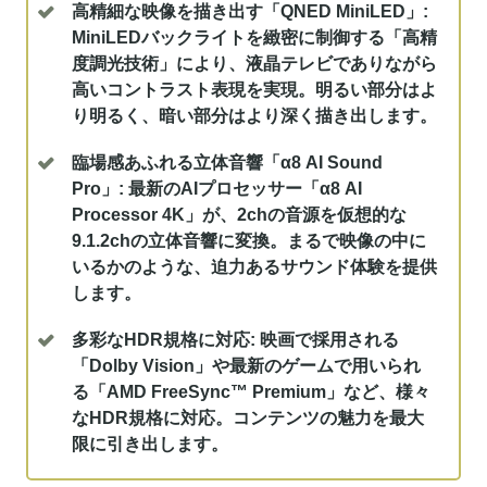
高精細な映像を描き出す「QNED MiniLED」:
MiniLEDバックライトを緻密に制御する「高精
度調光技術」により、液晶テレビでありながら
高いコントラスト表現を実現。明るい部分はよ
り明るく、暗い部分はより深く描き出します。
臨場感あふれる立体音響「α8 AI Sound
Pro」:
最新のAIプロセッサー「α8 AI
Processor 4K」が、2chの音源を仮想的な
9.1.2chの立体音響に変換。まるで映像の中に
いるかのような、迫力あるサウンド体験を提供
します。
多彩なHDR規格に対応:
映画で採用される
「Dolby Vision」や最新のゲームで用いられ
る「AMD FreeSync™ Premium」など、様々
なHDR規格に対応。コンテンツの魅力を最大
限に引き出します。