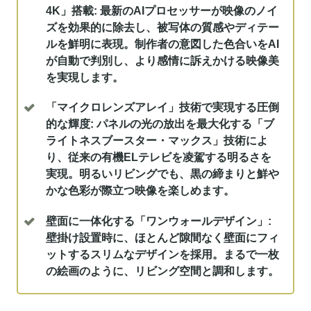
4K」搭載:
最新のAIプロセッサーが映像のノイ
ズを効果的に除去し、被写体の質感やディテー
ルを鮮明に表現。制作者の意図した色合いをAI
が自動で判別し、より感情に訴えかける映像美
を実現します。
「マイクロレンズアレイ」技術で実現する圧倒
的な輝度:
パネルの光の放出を最大化する「ブ
ライトネスブースター・マックス」技術によ
り、従来の有機ELテレビを凌駕する明るさを
実現。明るいリビングでも、黒の締まりと鮮や
かな色彩が際立つ映像を楽しめます。
壁面に一体化する「ワンウォールデザイン」:
壁掛け設置時に、ほとんど隙間なく壁面にフィ
ットするスリムなデザインを採用。まるで一枚
の絵画のように、リビング空間と調和します。