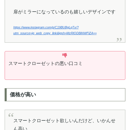
扉がミラーになっているのも嬉しいデザインです
https://www.instagram.com/p/C19BUBgLqTx/?
utm_source=ig_web_copy_link&igsh=MzRlODBiNWFlZA==
スマートクローゼットの悪い口コミ
価格が高い
スマートクローゼット欲しいんだけど、いかんせ
ん高い