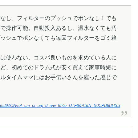
水なし、フィルターのプッシュでポンなし！でも
感で操作可能。自動投入あるし、温水なくても汚
プッシュでポンなくても毎回フィルターをゴミ箱
では使わない、コスパ良いものを求めている人に
けど、初めてのドラム式が安く買えて家事時短に
フルタイムママにはお手伝いさんを雇った感じで
VEHS539ZON/ref=cm_cr_arp_d_rvw_ttl?ie=UTF8&ASIN=B0CPD8BHSS