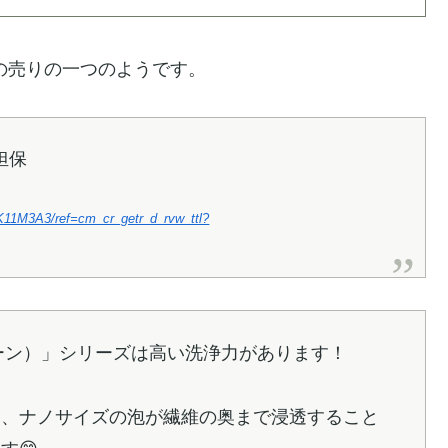
」の売りの一つのようです。
担保
K11M3A3/ref=cm_cr_getr_d_rvw_ttl?
ブーン）」シリーズは高い洗浄力があります！
は、ナノサイズの泡が繊維の奥まで浸透すること