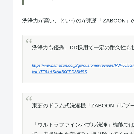
洗浄力が高い、というのが東芝「ZABOON
洗浄力も優秀。DD採用で一定の耐久性も
https://www.amazon.co.jp/gp/customer-reviews/R3P6OJG
ie=UTF8&ASIN=B0CPD8BHSS
東芝のドラム式洗濯機「ZABOON（ザ
「ウルトラファインバブル洗浄」機能で