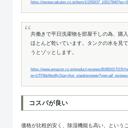
https://review.rakuten.co.jp/item/1/205937_10017849?ev=
共働きで平日洗濯物を部屋干しの為、購入
ほとんど乾いています。タンクの水を見
うとゾッとします。
https://www.amazon.co.jp/product-reviews/B085NSTD3V/
ie=UTF8&filterByStar=five_star&reviewerType=all_reviews
コスパが良い
価格が比較的安く、除湿機能も高い、という