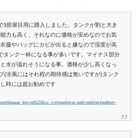
で3部屋目用に購入しました。タンクが割と大き
湿能力も高く、それなのに価格が安めなのでお気
の衣服やバッグにカビが出ると嫌なので湿度が高
でタンク一杯になる事が多いです。マイナス部分
いと水が溢れそうになる事。価格が少し高くなっ
プ(冷風にはそれ程の期待感は無いですが)タンク
干し時には超お勧めです
e-kurashi&page_key=q9122&sc_i=shopping-pc-web-ranking-kwditem-