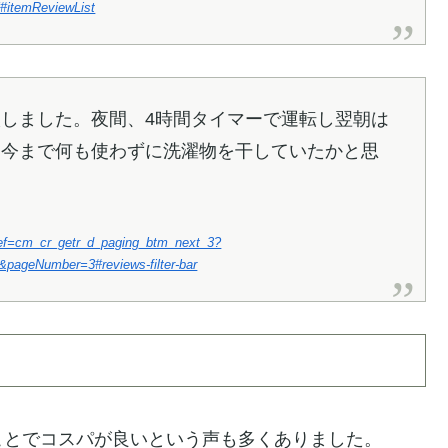
5#itemReviewList
しました。夜間、4時間タイマーで運転し翌朝は
て今まで何も使わずに洗濯物を干していたかと思
ref=cm_cr_getr_d_paging_btm_next_3?
&pageNumber=3#reviews-filter-bar
ことでコスパが良いという声も多くありました。