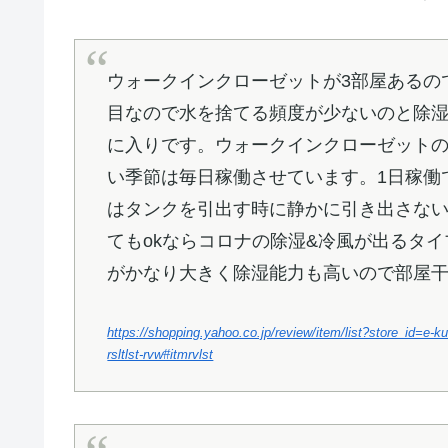
ウォークインクローゼットが3部屋あるの
目なので水を捨てる頻度が少ないのと除
に入りです。ウォークインクローゼット
い季節は毎日稼働させています。1日稼働
はタンクを引出す時に静かに引き出さな
てもokならコロナの除湿&冷風が出るタイ
がかなり大きく除湿能力も高いので部屋
https://shopping.yahoo.co.jp/review/item/list?store_id=
rsltlst-rvw#itmrvlst