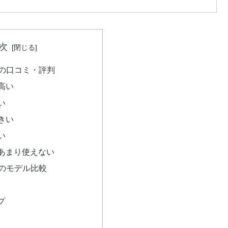
次
機の口コミ・評判
高い
い
きい
い
あまり使えない
機のモデル比較
プ