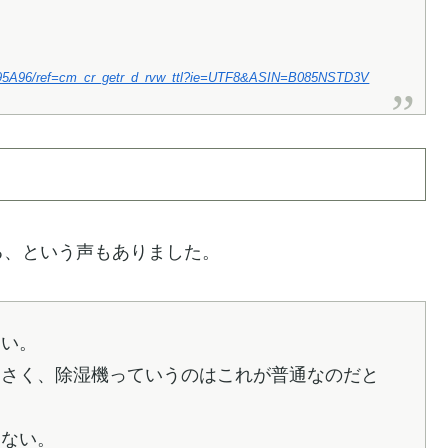
7A95A96/ref=cm_cr_getr_d_rvw_ttl?ie=UTF8&ASIN=B085NSTD3V
る、という声もありました。
ない。
るさく、除湿機っていうのはこれが普通なのだと
にない。