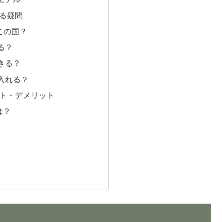
くある疑問
この国？
る？
きる？
入れる？
メリット・デメリット
は？