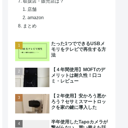
取扱店・販売店は？
店舗
amazon
まとめ
たった1つでできるUSBメ
モリをテレビで再生する方
法
【４年間使用】MOFTのデ
メリットは耐久性！口コ
ミ・レビュー
【２年使用】安かろう悪か
ろう？セサミスマートロッ
クを家の鍵に導入した
半年使用したTapoカメラが
繋がらない…買い替えた話