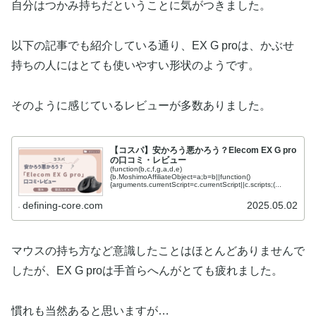
自分はつかみ持ちだということに気がつきました。
以下の記事でも紹介している通り、EX G proは、かぶせ
持ちの人にはとても使いやすい形状のようです。
そのように感じているレビューが多数ありました。
【コスパ】安かろう悪かろう？Elecom EX G pro
の口コミ・レビュー
(function(b,c,f,g,a,d,e)
{b.MoshimoAffiliateObject=a;b=b||function()
{arguments.currentScript=c.currentScript||c.scripts;(...
defining-core.com
2025.05.02
マウスの持ち方など意識したことはほとんどありませんで
したが、EX G proは手首らへんがとても疲れました。
慣れも当然あると思いますが…