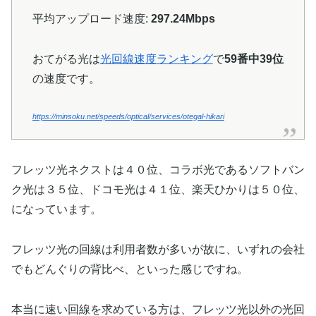
平均アップロード速度:
297.24Mbps
おてがる光は
光回線速度ランキング
で
59番中39位
の速度です。
https://minsoku.net/speeds/optical/services/otegal-hikari
フレッツ光ネクストは４０位、コラボ光であるソフトバン
ク光は３５位、ドコモ光は４１位、楽天ひかりは５０位、
になっています。
フレッツ光の回線は利用者数が多いが故に、いずれの会社
でもどんぐりの背比べ、といった感じですね。
本当に速い回線を求めている方は、フレッツ光以外の光回